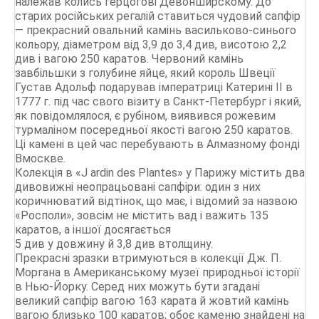
належав колись герцогові Девонширскому. До
старих російських регалій ставиться чудовий сапфір
— прекрасний овальний камінь васильково-синього
кольору, діаметром від 3,9 до 3,4 див, висотою 2,2
див і вагою 250 каратов. Червоний камінь
завбільшки з голубине яйце, який король Швеції
Густав Адольф подарував імператриці Катерині II в
1777 г. під час свого візиту в Санкт-Петербург і який,
як повідомлялося, є рубіном, виявився рожевим
турмаліном посередньої якості вагою 250 каратов.
Ці камені в цей час перебувають в Алмазному фонді
Вмоскве.
Колекція в «J ardin des Plantes» у Парижу містить два
дивовижні неопрацьовані сапфіри: один з них
коричнюватий відтінок, що має, і відомий за назвою
«Росполи», зовсім не містить вад і важить 135
каратов, а іншої досягається
5 див у довжину й 3,8 див втолщину.
Прекрасні зразки втримуються в колекції Дж. П.
Моргана в Американському музеї природньої історії
в Нью-Йорку. Серед них можуть бути згадані
великий сапфір вагою 163 карата й жовтий камінь
вагою близько 100 каратов; обоє каменю знайдені на