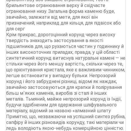
брильянтове огранювання верху й східчасте
огранювання низу. Загальна форма каменю буде,
звичайно, залежати від мети, для якої він
призначений, наприклад для кільця, для підвісок або
для серг
Крім прикрас, дорогоцінний корунд через високу
твердість знаходить застосування в якості
підшипників для, що рухаються частин у годиннику й
інших високоточних приладах; правда, у цій області
синтетичний корунд витиснув натуральні камені — не
стільки через його меншу вартість, скільки через те,
що орієнтування кристала, яке є важливим чинником,
легше встановити у випадку бульки. Непрозорий
корунд і його забруднені різниці, відомі як наждак,
звичайно застосовуються для крапки й полірування
більш м`яких каменів, виробів зі сталі й інших
металів. Тьмяний, майже непрозорий корунд із Індії,
будучи здрібненим для одержання шліфувального
матеріалу, відомий за назвою «алмазний шпату
Примітно, що, незважаючи на успішний синтез рубіна,
сапфіру й інших різновидів корунду, такі матеріали чи
ледь володіють якою-небудь комерційною цінністю.