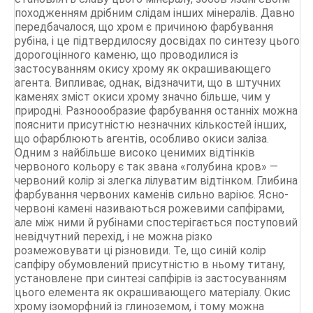
походженням дрібним слідам інших мінералів. Давно
передбачалося, що хром є причиною фарбування
рубіна, і це підтвердилосяу досвідах по синтезу цього
дорогоцінного каменю, що проводилися із
застосуванням окису хрому як окрашивающего
агента. Випливає, однак, відзначити, що в штучних
каменях зміст окиси хрому значно більше, чим у
природні. Разноообразие фарбування останніх можна
пояснити присутністю незначних кількостей інших,
що офарблюють агентів, особливо окиси заліза.
Одним з найбільше високо ценимих відтінків
червоного кольору є так звана «голубина кров» —
червоний колір зі злегка лілуватим відтінком. Глибина
фарбування червоних каменів сильно варіює. Ясно-
червоні камені називаються рожевими сапфірами,
але між ними й рубінами спостерігається поступовий
невідчутний перехід, і не можна різко
розмежовувати ці різновиди. Те, що синій колір
сапфіру обумовлений присутністю в ньому титану,
установлене при синтезі сапфірів із застосуванням
цього елемента як окрашивающего матеріалу. Окис
хрому ізоморфний із глиноземом, і тому можна