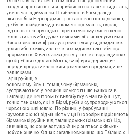
тягнеться на 10 км, потім повертає до північний
сходу й простягнеться приблизно на таке ж відстань,
увесь час здіймаючи. Приблизно в 5 км далі до
півночі, біля Бернардмио, розташована інша ділянка,
де були знайдені чудові камені, що мають, однак,
відтінок кольору індиго; при штучному висвітленні
вони стають або дуже темними, або зеленуватими
Високоякісні сапфіри зустрічаються у відкладаннях
долин або схилів, але не в розпадинах пагорби, що
прорізають. Хоча їх знаходять у тих же відкладаннях,
що й рубіни в долині Могок, сапфирсодержащие
породи представлені виверженими породами, а не
вапняками
Гарні рубіни, в
основному більш темні, чому бірманські,
зустрічаються у великій кількості біля Банкока в
Таїланді, де центром їх видобутку є Чантабун. Тут,
точно так само, як і в Бірмі, рубіни супроводжуються
червоною шпінеллю. По різниці у фарбуванні
(зумовлюючої відмінність у ціні) ювеліри відрізняють
бірманські рубіни від таїландських (сіамських). Це,
звичайно, не означаетущо ©ни різняться скільки-
небудь значно. Однак загальновизнане, що Таїланд є