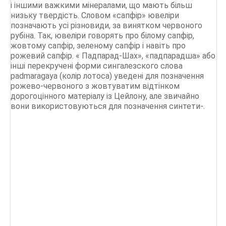
і іншими важкими мінералами, що мають більш
низьку твердість. Словом «сапфір» ювеліри
позначають усі різновиди, за винятком червоного
рубіна. Так, ювеліри говорять про білому сапфір,
жовтому сапфір, зеленому сапфір і навіть про
рожевий сапфір. « Падпарад-Шах», «падпарадша» або
інші перекручені форми сингалезского слова
padmaragaya (колір лотоса) уведені для позначення
рожево-червоного з жовтуватим відтінком
дорогоцінного матеріалу із Цейлону, але звичайно
вони використовуються для позначення синтети-.