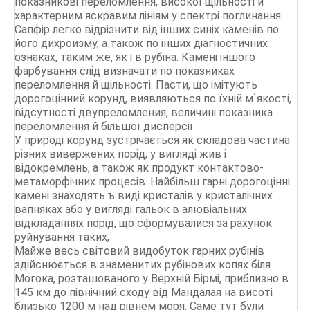
показникові переломлення, високої щільності й
характерним яскравим лініям у спектрі поглинання.
Сапфір легко відрізнити від інших синіх каменів по
його дихроизму, а також по інших діагностичних
ознаках, таким же, як і в рубіна. Камені іншого
фарбування слід визначати по показниках
переломлення й щільності. Пасти, що імітують
дорогоцінний корунд, виявляються по їхній м`якості,
відсутності двупреломления, величині показника
переломлення й більшої дисперсії
У природі корунд зустрічається як складова частина
різних вивержених порід, у вигляді жив і
відокремлень, а також як продукт контактово-
метаморфічних процесів. Найбільш гарні дорогоцінні
камені знаходять ъ виді кристалів у кристалічних
вапняках або у вигляді гальок в алювіальних
відкладаннях порід, що сформувалися за рахунок
руйнування таких,
Майже весь світовий видобуток гарних рубінів
здійснюється в знаменитих рубінових копях біля
Могока, розташованого у Верхній Бірмі, приблизно в
145 км до північний сходу від Мандалая на висоті
близько 1200 м над рівнем моря. Саме тут були