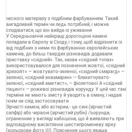
ческого матеріалу з подібним фарбуванням. Такий
вигадливий термін чи ледь потрібний, і можна
сподіватися, що він вийде із уживання
У Середньовіччя найкращі дорогоцінні камені
попадали в Європу зі Сходу, і тому, щоб відрізнити їх
від подібних з ними по фарбуванню європейських
каменів, до більш твердих різновидів додавали
приставку «східний». Так, назва «східний топаз»
використовувалося для позначення жовтої, «східний
хризоліт» — жовтувато-зеленої, «східний смарагд» —
зеленої, «східний аквамарин» — блакитнувато-
зеленої, «східний аметист», — фіолетової й «східний
гіацинт» — рожевої різновидів корунду. У цей час такі
терміни не мають змісту й уводять в оману, і надалі
їхнім не слід застосовувати
Зірчасті камені, або астерии,- це сині (зірчастий
сапфір) або червоні (зірчастий рубін) /Ьорунди,
ограненние у вигляді кабошона, що й виявляють при
відповідному висвітленні шестипроменеву зірку
(кольорове фото III). Пояснення цього явища