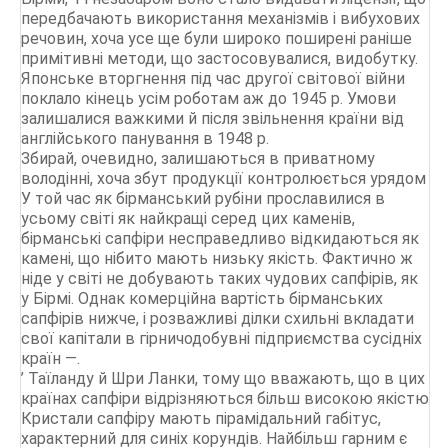
передбачають використання механізмів і вибухових
речовин, хоча усе ще були широко поширені раніше
примітивні методи, що застосовувалися, видобутку.
Японське вторгнення під час другої світової війни
поклало кінець усім роботам аж до 1945 р. Умови
залишалися важкими й після звільнення країни від
англійського панування в 1948 р.
Збирай, очевидно, залишаються в приватному
володінні, хоча збут продукції контролюється урядом
У той час як бірманський рубіни прославилися в
усьому світі як найкращі серед цих каменів,
бірманські сапфіри несправедливо відкидаються як
камені, що нібито мають низьку якість. Фактично ж
ніде у світі не добувають таких чудових сапфірів, як
у Бірмі. Однак комерційна вартість бірманських
сапфірів нижче, і розважливі ділки схильні вкладати
свої капітали в гірничодобувні підприємства сусідніх
країн —.
’ Таїланду й Шри Ланки, тому що вважають, що в цих
країнах сапфіри відрізняються більш високою якістю
Кристали сапфіру мають пірамідальний габітус,
характерний для синіх корундів. Найбільш гарним є