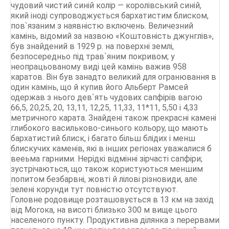
чудовий чистий синій колір — королівський синій,
який іноді супроводжується бархатистим блиском,
пов`язаним з наявністю включень. Величезний
камінь, відомий за назвою «Коштовність джунглів»,
був знайдений в 1929 р. на поверхні землі,
безпосередньо під трав`яним покривом; у
неопрацьованому виді цей камінь важив 958
каратов. Він був занадто великий для огранювання в
один камінь, що й купив його Альберт Рамсей
одержав з нього дев`ять чудових сапфірів вагою
66,5, 20,25, 20, 13,11, 12,25, 11,33, 11*11, 5,50 і 4,33
метричного карата. Знайдені також прекрасні камені
глибокого васильково-синього кольору, що мають
бархатистий блиск, і багато більш блідих і менш
блискучих каменів, які в інших регіонах уважалися б
вееьма гарними. Нерідкі відмінні зірчасті сапфіри;
зустрічаються, що також користуються меншим
попитом безбарвні, жовті й лілові різновиди, але
зелені корунди тут повністю отсутствуют.
Головне родовище розташовується в 13 км на захід
від Могока, на висоті близько 300 м вище цього
населеного пункту. Продуктивна ділянка з перервами