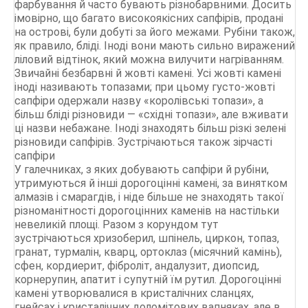
фарбування й часто бувають різнобарвними. Досить
імовірно, що багато високоякісних сапфірів, продані
на острові, були добуті за його межами. Рубіни також,
як правило, бліді. Іноді вони мають сильно виражений
ліловий відтінок, який можна вилучити нагріванням.
Звичайні безбарвні й жовті камені. Усі жовті камені
іноді називають топазами; при цьому густо-жовті
сапфіри одержали назву «королівські топази», а
більш бліді різновиди — «східні топази», але вживати
ці назви небажане. Іноді знаходять більш різкі зелені
різновиди сапфірів. Зустрічаються також зірчасті
сапфіри
У галечниках, з яких добувають сапфіри й рубіни,
утримуються й інші дорогоцінні камені, за винятком
алмазів і смарагдів, і ніде більше не знаходять такої
різноманітності дорогоцінних каменів на настільки
невеликій площі. Разом з корундом тут
зустрічаються хризоберил, шпінель, циркон, топаз,
гранат, турмалін, кварц, ортоклаз (місячний камінь),
сфен, кордиерит, фіброліт, андалузит, диопсид,
корнерупин, апатит і супутній їм рутил. Дорогоцінні
камені утворювалися в кристалічних сланцях,
гнейсах і кристалічних доломітових вапняках, але в