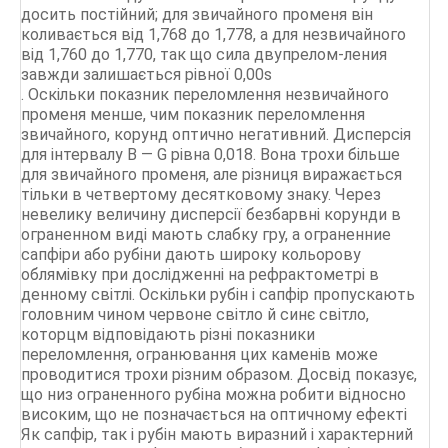
досить постійний; для звичайного променя він
коливається від 1,768 до 1,778, а для незвичайного
від 1,760 до 1,770, так що сила двупрелом-ления
завжди залишається рівної 0,00s
. Оскільки показник переломлення незвичайного
променя менше, чим показник переломлення
звичайного, корунд оптично негативний. Дисперсія
для інтервалу В — G рівна 0,018. Вона трохи більше
для звичайного променя, але різниця виражається
тільки в четвертому десятковому знаку. Через
невелику величину дисперсії безбарвні корунди в
ограненном виді мають слабку гру, а ограненние
сапфіри або рубіни дають широку кольорову
облямівку при дослідженні на рефрактометрі в
денному світлі. Оскільки рубін і сапфір пропускають
головним чином червоне світло й синє світло,
которцм відповідають різні показники
переломлення, огранювання цих каменів може
проводитися трохи різним образом. Досвід показує,
що низ ограненного рубіна можна робити відносно
високим, що не позначається на оптичному ефекті
Як сапфір, так і рубін мають виразний і характерний