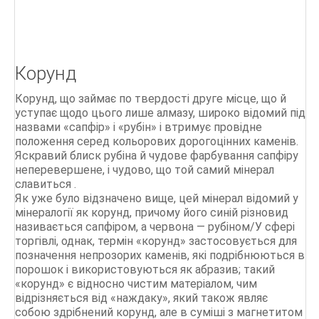
Корунд
Корунд, що займає по твердості друге місце, що й
уступає щодо цього лише алмазу, широко відомий під
назвами «сапфір» і «рубін» і втримує провідне
положення серед кольорових дорогоцінних каменів.
Яскравий блиск рубіна й чудове фарбування сапфіру
неперевершене, і чудово, що той самий мінерал
славиться .
Як уже було відзначено вище, цей мінерал відомий у
мінералогії як корунд, причому його синій різновид
називається сапфіром, а червона — рубіном/У сфері
торгівлі, однак, термін «корунд» застосовується для
позначення непрозорих каменів, які подрібнюються в
порошок і використовуються як абразив; такий
«корунд» є відносно чистим матеріалом, чим
відрізняється від «наждаку», який також являє
собою здрібнений корунд, але в суміші з магнетитом