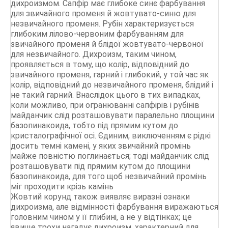
дихроизмом. Сапфір має глибоке синє фарбування
для звичайного променя й жовтувато-синю для
незвичайного променя. Рубін характеризується
глибоким лілово-червоним фарбуванням для
звичайного променя й блідої жовтувато-червоної
для незвичайного. Дихроизм, таким чином,
проявляється в тому, що колір, відповідний до
звичайного променя, гарний і глибокий, у той час як
колір, відповідний до незвичайного променя, блідий і
не такий гарний. Внаслідок цього в тих випадках,
коли можливо, при огранюванні сапфірів і рубінів
майданчик слід розташовувати паралельно площини
базопинакоида, тобто під прямим кутом до
кристалографічної осі. Єдиним, виключенням є рідкі
досить темні камені, у яких звичайний промінь
майже повністю поглинається; тоді майданчик слід
розташовувати під прямим кутом до площини
базопинакоида, для того щоб незвичайний промінь
міг проходити крізь камінь
Жовтий корунд також виявляє виразні ознаки
дихроизма, але відмінності фарбування виражаються
головним чином у її глибині, а не у відтінках; це
явище трохи нагадує дихроизм, характерний для