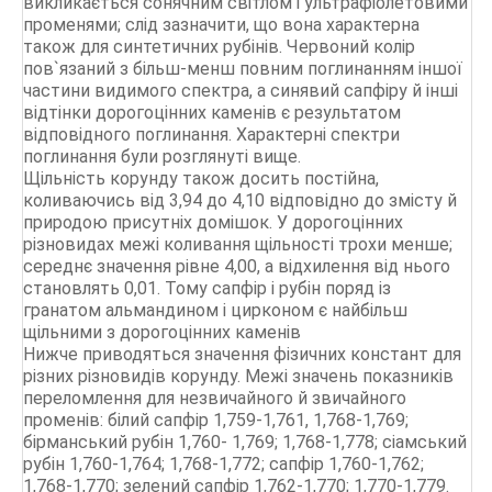
викликається сонячним світлом і ультрафіолетовими
променями; слід зазначити, що вона характерна
також для синтетичних рубінів. Червоний колір
пов`язаний з більш-менш повним поглинанням іншої
частини видимого спектра, а синявий сапфіру й інші
відтінки дорогоцінних каменів є результатом
відповідного поглинання. Характерні спектри
поглинання були розглянуті вище.
Щільність корунду також досить постійна,
коливаючись від 3,94 до 4,10 відповідно до змісту й
природою присутніх домішок. У дорогоцінних
різновидах межі коливання щільності трохи менше;
середнє значення рівне 4,00, а відхилення від нього
становлять 0,01. Тому сапфір і рубін поряд із
гранатом альмандином і цирконом є найбільш
щільними з дорогоцінних каменів
Нижче приводяться значення фізичних констант для
різних різновидів корунду. Межі значень показників
переломлення для незвичайного й звичайного
променів: білий сапфір 1,759-1,761, 1,768-1,769;
бірманський рубін 1,760- 1,769; 1,768-1,778; сіамський
рубін 1,760-1,764; 1,768-1,772; сапфір 1,760-1,762;
1,768-1,770; зелений сапфір 1,762-1,770; 1,770-1,779.