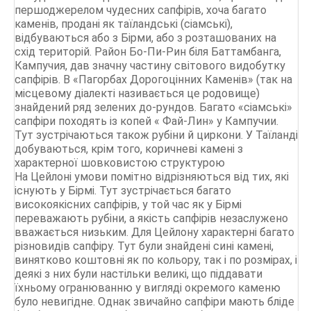
першоджерелом чудесних сапфірів, хоча багато
каменів, продані як таїландські (сіамські),
відбуваються або з Бірми, або з розташованих на
схід територій. Район Бо-Пи-Рин біля Баттамбанга,
Кампучия, дав значну частину світового видобутку
сапфірів. В «Пагорбах Дорогоцінних Каменів» (так на
місцевому діалекті називається це родовище)
знайдений ряд зелених до-рундов. Багато «сіамські»
сапфіри походять із копей « Фай-Лин» у Кампучии.
Тут зустрічаються також рубіни й циркони. У Таїланді
добуваються, крім того, коричневі камені з
характерної шовковистою структурою
На Цейлоні умови помітно відрізняються від тих, які
існують у Бірмі. Тут зустрічається багато
високоякісних сапфірів, у той час як у Бірмі
переважають рубіни, а якість сапфірів незаслужено
вважається низьким. Для Цейлону характерні багато
різновидів сапфіру. Тут були знайдені сині камені,
винятково коштовні як по кольору, так і по розмірах, і
деякі з них були настільки великі, що піддавати
їхньому огранюванню у вигляді окремого каменю
було невигідне. Однак звичайно сапфіри мають бліде