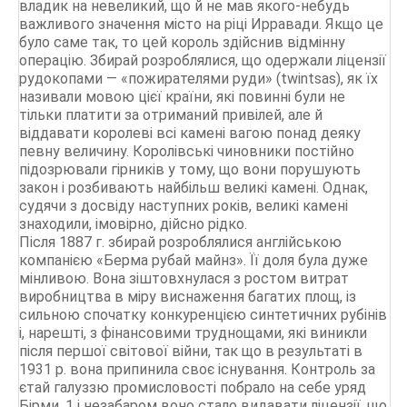
владик на невеликий, що й не мав якого-небудь
важливого значення місто на ріці Ирравади. Якщо це
було саме так, то цей король здійснив відмінну
операцію. Збирай розроблялися, що одержали ліцензії
рудокопами — «пожирателями руди» (twintsas), як їх
називали мовою цієї країни, які повинні були не
тільки платити за отриманий привілей, але й
віддавати королеві всі камені вагою понад деяку
певну величину. Королівські чиновники постійно
підозрювали гірників у тому, що вони порушують
закон і розбивають найбільш великі камені. Однак,
судячи з досвіду наступних років, великі камені
знаходили, імовірно, дійсно рідко.
Після 1887 г. збирай розроблялися англійською
компанією «Берма рубай майнз». Її доля була дуже
мінливою. Вона зіштовхнулася з ростом витрат
виробництва в міру виснаження багатих площ, із
сильною спочатку конкуренцією синтетичних рубінів
і, нарешті, з фінансовими труднощами, які виникли
після першої світової війни, так що в результаті в
1931 р. вона припинила своє існування. Контроль за
єтай галуззю промисловості побрало на себе уряд
Бірми, 1 і незабаром воно стало видавати ліцензії, що