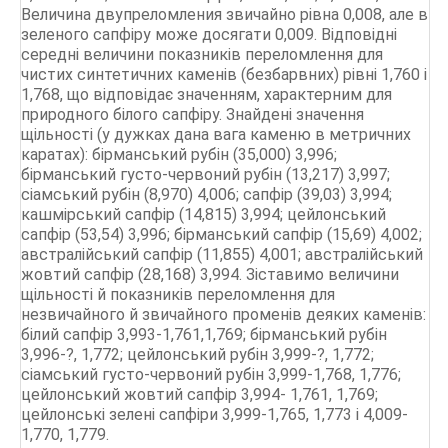
Величина двупреломления звичайно рівна 0,008, але в
зеленого сапфіру може досягати 0,009. Відповідні
середні величини показників переломлення для
чистих синтетичних каменів (безбарвних) рівні 1,760 і
1,768, що відповідає значенням, характерним для
природного білого сапфіру. Знайдені значення
щільності (у дужках дана вага каменю в метричних
каратах): бірманський рубін (35,000) 3,996;
бірманський густо-червоний рубін (13,217) 3,997;
сіамський рубін (8,970) 4,006; сапфір (39,03) 3,994;
кашмірський сапфір (14,815) 3,994; цейлонський
сапфір (53,54) 3,996; бірманський сапфір (15,69) 4,002;
австралійський сапфір (11,855) 4,001; австралійський
жовтий сапфір (28,168) 3,994. Зіставимо величини
щільності й показників переломлення для
незвичайного й звичайного променів деяких каменів:
білий сапфір 3,993-1,761,1,769; бірманський рубін
3,996-?, 1,772; цейлонський рубін 3,999-?, 1,772;
сіамський густо-червоний рубін 3,999-1,768, 1,776;
цейлонський жовтий сапфір 3,994- 1,761, 1,769;
цейлонські зелені сапфіри 3,999-1,765, 1,773 і 4,009-
1,770, 1,779.