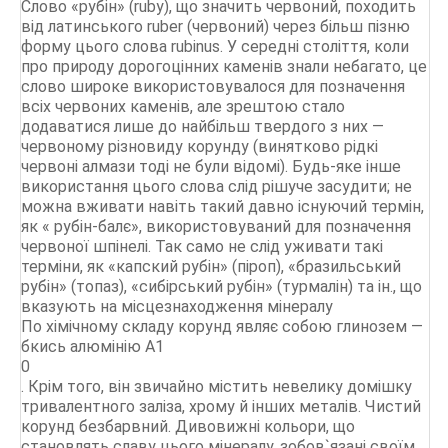
Слово «рубін» (ruby), що значить червоний, походить
від латинського ruber (червоний) через більш пізню
форму цього слова rubinus. У середні століття, коли
про природу дорогоцінних каменів знали небагато, це
слово широке використовувалося для позначення
всіх червоних каменів, але зрештою стало
додаватися лише до найбільш твердого з них —
червоному різновиду корунду (винятково рідкі
червоні алмази тоді не були відомі). Будь-яке інше
використання цього слова слід рішуче засудити; не
можна вживати навіть такий давно існуючий термін,
як « рубін-балє», використовуваний для позначення
червоної шпінелі. Так само не слід уживати такі
терміни, як «капский рубін» (піроп), «бразильський
рубін» (топаз), «сибірський рубін» (турмалін) та ін., що
вказують на місцезнаходження мінералу
По хімічному складу корунд являє собою глинозем —
бкись алюмінію А1
0
. Крім того, він звичайно містить невелику домішку
тривалентного заліза, хрому й інших металів. Чистий
корунд безбарвний. Дивовижні кольори, що
становлять славу цього мінералу, зобов`язані своїм