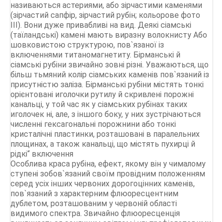
називаються астериями, або зірчастими каменями
(зірчастий сапфір, зірчастий рубін; кольорове фото
III). Вони дуже привабливі на вид. Деякі сіамські
(таїландські) камені мають виразну волокнисту Або
шовковистою структурою, пов`язаної із
включеннями титаномагнетиту. Бірманські й
сіамські рубіни звичайно зовні різні. Уважаються, що
більш тьмяний колір сіамських каменів пов`язаний із
присутністю заліза. Бірманські рубіни містять тонкі
орієнтовані иголочки рутилу й скривлені порожні
канальці, у той час як у сіамських рубінах таких
иголочек ні, але, з іншого боку, у них зустрічаються
численні гексагональні порожнини або тонкі
кристалічні пластинки, розташовані в паралельних
площинах, а також канальці, що містять пухирці й
рідкі“ включення
Особлива краса рубіна, ефект, якому він у чималому
ступені зобов`язаний своїм провідним положенням
серед усіх інших червоних дорогоцінних каменів,
пов`язаний з характерним флюоресцентним
дублетом, розташованим у червоній області
видимого спектра. Звичайно флюоресценція