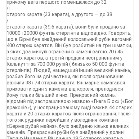
причому вага першого поменшалася до 32
/i
старого карата (33 карата), а другого — до 38
/
старого карата (39,6 карата); вони були продано за
10000 і 20000 фунтів стерлінгів відповідно. Говорять,
що в Бірмі був знайдений колосальний рубін вагомий
400 старих каратов. Він був розбитий на три шматки,
з яких два минулі огранени в камені вагою 70 і 45
старих каратов, а третій продали неограненним у
Калькутті за 700 000 рупій ( близько 50 000 фунтів
стерлінгів). Людей, нашедший інший великий камінь,
розбив його на дві частини, які після огранювання
важили 98 і 74 старих карата. Він марне намагався
приховати один з каменів від короля, преподнеся
йому тільки більший з них. Прекрасний камінь,
відомий під застрашливою назвою «Гнага Б ох» («Бог
драконів»), у неопрацьованому виді важив 44 старих
карата й 20 старих каратов після огранювання. Після
того як рудники перейшли у володіння компанії
«Берма рубай майнз», було знайдено кілька великих
каменів. Прекрасний рубін був знайдений у долині
Тагунг-Нандаинг. Він важив 18,5 старого карата в