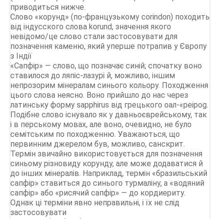
приводиться нижче.
Слово «корунд» (по-французькому corindon) походить
від індусского слова korund, значення якого
невідомо/це слово стали застосовувати для
позначення каменю, який уперше потрапив у Європу
з Індії
«Сапфір» — слово, що позначає синій; спочатку воно
ставилося до ляпіс-лазурі й, можливо, іншим
непрозорим мінералам синього кольору. Походження
цього слова неясно. Воно прийшло до нас через
латинську форму sapphirus від грецького оал-«peipog.
Подібне слово існувало як у давньоєврейському, так
і в перському мовах, але воно, очевидно, не було
семітським по походженню. Уважаються, що
первинним джерелом був, можливо, санскрит.
Термін звичайно використовується для позначення
синьому різновиду корунду, але може додаватися й
до інших мінералів. Наприклад, термін «бразильський
сапфір» ставиться до синього турмаліну, а «водяний
сапфір» або «рисячий сапфір» — до кордиериту.
Однак ці терміни явно неправильні, і їх не слід
застосовувати