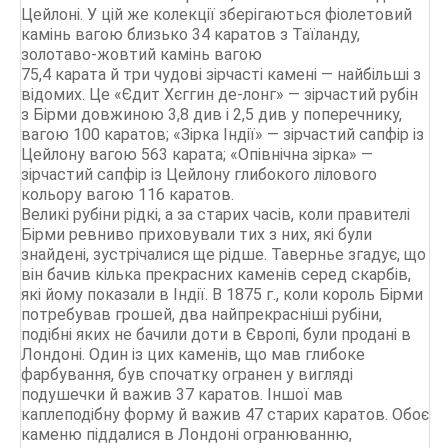
Цейлоні. У цій же колекції зберігаються фіолетовий
камінь вагою близько 34 каратов з Таїланду,
золотаво-жовтий камінь вагою
75,4 карата й три чудові зірчасті камені — найбільші з
відомих. Це «Єдит Хєггин де-лонг» — зірчастий рубін
з Бірми довжиною 3,8 див і 2,5 див у поперечнику,
вагою 100 каратов; «Зірка Індії» — зірчастий сапфір із
Цейлону вагою 563 карата; «Опівнічна зірка» —
зірчастий сапфір із Цейлону глибокого лілового
кольору вагою 116 каратов.
Великі рубіни рідкі, а за старих часів, коли правителі
Бірми ревниво приховували тих з них, які були
знайдені, зустрічалися ще рідше. Тавернье згадує, що
він бачив кілька прекрасних каменів серед скарбів,
які йому показали в Індії. В 1875 г., коли король Бірми
потребував грошей, два найпрекрасніші рубіни,
подібні яких не бачили доти в Європі, були продані в
Лондоні. Один із цих каменів, що мав глибоке
фарбування, був спочатку огранен у вигляді
подушечки й важив 37 каратов. Іншої мав
каплеподібну форму й важив 47 старих каратов. Обоє
каменю піддалися в Лондоні огранюванню,