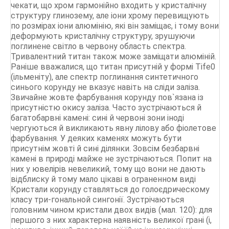
чекати, що хром гармонійно входить у кристалічну
структуру глинозему, але іони хрому перевищують
по розмірах іони алюмінію, які він заміщає, і тому вони
деформують кристалічну структуру, зрушуючи
поглинене світло в червону область спектра.
Тривалентний титан також може заміщати алюміній.
Раніше вважалися, що титан присутній у формі Tife0
(ільменіту), але спектр поглинання синтетичного
синього корунду не вказує навіть на сліди заліза.
Звичайне жовте фарбування корунду пов`язана із
присутністю окису заліза. Часто зустрічаються й
багатобарвні камені: сині й червоні зони іноді
чергуються й викликають явну лілову або фіолетове
фарбування. У деяких каменях можуть бути
присутнім жовті й сині ділянки. Зовсім безбарвні
камені в природі майже не зустрічаються. Попит на
них у ювелірів невеликий, тому що вони не дають
відблиску й тому мало цікаві в ограненном виді
Кристали корунду ставляться до голоєдрическому
класу три-гональной сингонії. Зустрічаються
головним чином кристали двох видів (мал. 120): для
першого з них характерна наявність великої грані (і,