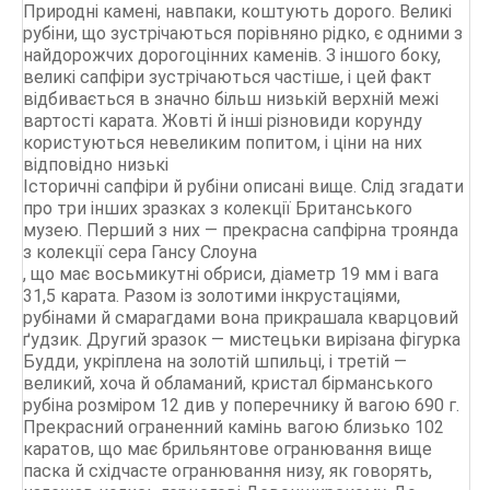
Природні камені, навпаки, коштують дорого. Великі
рубіни, що зустрічаються порівняно рідко, є одними з
найдорожчих дорогоцінних каменів. З іншого боку,
великі сапфіри зустрічаються частіше, і цей факт
відбивається в значно більш низькій верхній межі
вартості карата. Жовті й інші різновиди корунду
користуються невеликим попитом, і ціни на них
відповідно низькі
Історичні сапфіри й рубіни описані вище. Слід згадати
про три інших зразках з колекції Британського
музею. Перший з них — прекрасна сапфірна троянда
з колекції сера Гансу Слоуна
, що має восьмикутні обриси, діаметр 19 мм і вага
31,5 карата. Разом із золотими інкрустаціями,
рубінами й смарагдами вона прикрашала кварцовий
ґудзик. Другий зразок — мистецьки вирізана фігурка
Будди, укріплена на золотій шпильці, і третій —
великий, хоча й обламаний, кристал бірманського
рубіна розміром 12 див у поперечнику й вагою 690 г.
Прекрасний ограненний камінь вагою близько 102
каратов, що має брильянтове огранювання вище
паска й східчасте огранювання низу, як говорять,