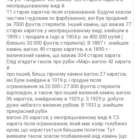
неопрацьованому виді й.
11 старих каратов після огранювання. Будучи зовсім
чистим і чудовим по фарбуванню, він був проданий
за 7000 фунтів стерлінгів. Інший камінь, що важив 77
старих каратов у неопрацьованому виді, знайшли в
1899 г. і продали в Індії в 1904 р. за 400 000 рупій (
близько 30 000 фунтів стерлінгів). В 1887 г. знайшли
камінь вагою 49 старих каратов, а в 1890 г.-
величезний камінь, що важив 304 старих карата
Слід згадати також про рубін «Мир» вагою 42 карата
й.
про інший, більш гарному камені вагою 27 каратов,
які були знайдені в 1919 р. і продані після
огранювання за 20 000 і 27 000 фунтів стерлінгів
відповідно, а також про інший великий камінь вагою
96 каратов, знайденому в 1929 р. З 1929 р. добуте
дуже небагато великих рубінів. В 1933 р. знайшли
прекрасний рубін
вагою 20 каратов у неопрацьованому виді й 7,5
карата після огранювання, який має колір голубиної
крові, що користується більшим попитом. Тут
виявили також зовсім позбавлений вад камінь (що