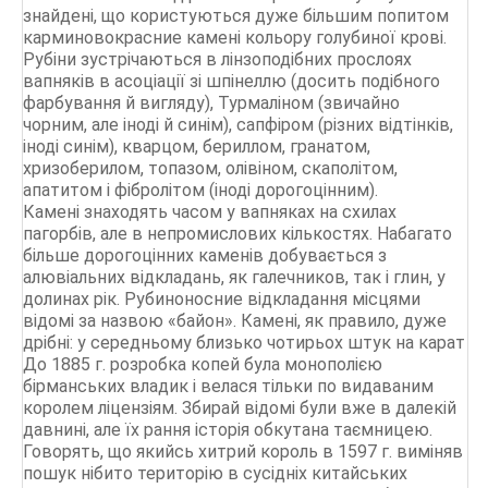
знайдені, що користуються дуже більшим попитом
карминовокрасние камені кольору голубиної крові.
Рубіни зустрічаються в лінзоподібних прослоях
вапняків в асоціації зі шпінеллю (досить подібного
фарбування й вигляду), Турмаліном (звичайно
чорним, але іноді й синім), сапфіром (різних відтінків,
іноді синім), кварцом, бериллом, гранатом,
хризоберилом, топазом, олівіном, скаполітом,
апатитом і фібролітом (іноді дорогоцінним).
Камені знаходять часом у вапняках на схилах
пагорбів, але в непромислових кількостях. Набагато
більше дорогоцінних каменів добувається з
алювіальних відкладань, як галечников, так і глин, у
долинах рік. Рубиноносние відкладання місцями
відомі за назвою «байон». Камені, як правило, дуже
дрібні: у середньому близько чотирьох штук на карат
До 1885 г. розробка копей була монополією
бірманських владик і велася тільки по видаваним
королем ліцензіям. Збирай відомі були вже в далекій
давнині, але їх рання історія обкутана таємницею.
Говорять, що якийсь хитрий король в 1597 г. виміняв
пошук нібито територію в сусідніх китайських