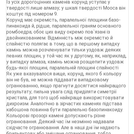
Із усіх дорогоцінних каменів корунд уступає у
твердості лише алмазу; у шкалі твердості Мооса він
коштує під номером 9.
Корунд має окремість, паралельної площини базо-
пинакоида й, рідше, паралельної граням основного
ромбоедра; обоє цих виду окремо пов`язані із
двойникованием. Відмінність між окремістю й
спайністю полягає в тому, що в першому випадку
камінь можна розчленувати тільки уздовж деяких
певних площин, у той час як у другому, як, наприклад,
у випадку алмаза, камінь можна розщепити уздовж
будь-якої площині, паралельній площині спайності
Як уже вказувалося вище, корунд, якого б кольору
він не був, не можна піддавати випадковому
огранюванню, якщо прагнути досягтися найкращого
результату; пильна увага слід приділяти симетрії
кристала, для того щоб найкраще використовувати
дихроизм. Аналогічно в зірчастих каменях підстава
кабошона повинна бути паралельно базопинакоиду.
Кольорові прозорі камені допускають різне
огранювання. Деякий час їм незмінно надавали
східчасте огранювання. Але в наші дні їм надають
брильянтову або змішане огранювання, тобто