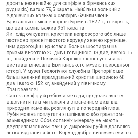
досить незвичайно для сапфірів з бірманських
рудників) вагою 79,5 карата. Найбільш великий з
відзначених коли-або сапфірів бачили члени
Британської місії в короля Бірми в 1827 г.; говорять,
що цей камінь важив 951 каратів
Як і слід очікувати, кристали непрозорого або лише
частково просвітчастого корунду значно крупніше,
чим дорогоцінні кристали. Велика шестигранна
призма висотою 25 див і товщиною 18 див, вагою 15
кг, знайдена в Північній Кароліні, експонується на
виставці мінералів Британського музею природньої
історії. У музеї Геологічної служби в Преторії є ще
більш великий пірамідальний кристал шириною 68
див і вагою 152 кг, знайдений у північному
Трансваалеві
Синтез сапфіру й рубіна й методи, що дозволяють
відрізнити такі матеріали в ограненном виді від
природніх каменів, розглянуті в попередній главі.
Рубін можна поплутати зі шпінеллю або гранатом-
альмандином. Обоє останніх мінералу не мають
двупреломлением, так що дихроизм рубіна дозволяє
легко відрізнити його. Корунд добре визначається по