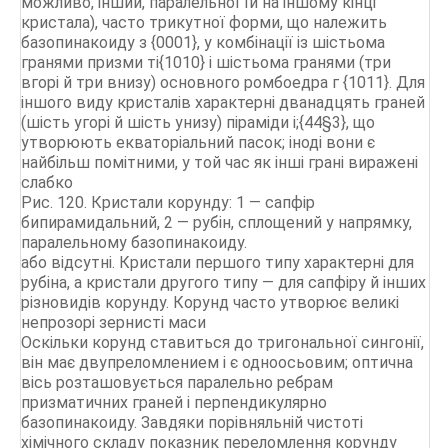
можливо, інший, паралельної їй на іншому кінці
кристала), часто трикутної форми, що належить
базопинакоиду з {0001}, у комбінації із шістьома
гранями призми ті{1010} і шістьома гранями (три
вгорі й три внизу) основного ромбоедра г {1011}. Для
іншого виду кристалів характерні дванадцять граней
(шість угорі й шість унизу) піраміди i;{44§3}, що
утворюють екваторіальний пасок; іноді вони є
найбільш помітними, у той час як інші грані виражені
слабко
Рис. 120. Кристали корунду: 1 — сапфір
бипирамидальний, 2 — рубін, сплощений у напрямку,
паралельному базопинакоиду.
або відсутні. Кристали першого типу характерні для
рубіна, а кристали другого типу — для сапфіру й інших
різновидів корунду. Корунд часто утворює великі
непрозорі зернисті маси
Оскільки корунд ставиться до тригональної сингонії,
він має двупреломлением і є одноосьовим; оптична
вісь розташовується паралельно ребрам
призматичних граней і перпендикулярно
базопинакоиду. Завдяки порівняльній чистоті
хімічного складу показник переломлення корунду