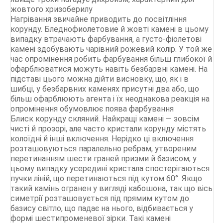
жовтого хризоберилу
Нагрівання звичайне приводить до посвітління
корунду. Бледнофиолетовие й жовті камені в цьому
випадку втрачають фарбування, а густо-фіолетові
камені здобувають чарівний рожевий колір. У той же
час опромінення робить фарбування більш глибокої й
офарблюватися можуть навіть безбарвні камені. На
підставі цього можна дійти висновку, що, як і в
шибці, у безбарвних каменях присутні два або, що
більш офарблюють агента і їх неоднакова реакція на
опромінення обумовлює поява фарбування
Блиск корунду скляний. Найкращі камені — зовсім
чисті й прозорі, але часто кристали корунду містять
колоїдні й інші включення. Нерідко ці включення
розташовуються паралельно ребрам, утвореним
перетинанням шести граней призми й базисом; у
цьому випадку усередині кристала спостерігаються
пучки ліній, що перетинаються під кутом 60°. Якщо
такий камінь огранен у вигляді кабошона, так що вісь
симетрії розташовується під прямим кутом до
базису світло, що падає на нього, відбивається у
формі шестипроменевої зірки. Такі камені