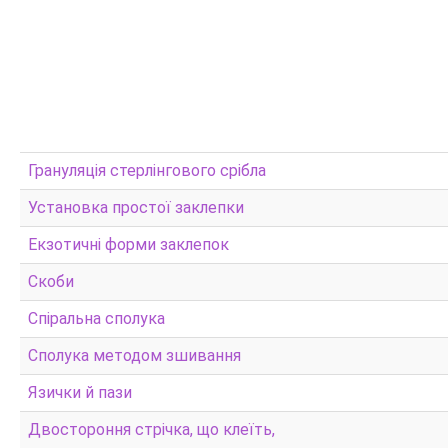
ДОВІДНИКИ
Дорогоцінні камені:Довідник
ОБРОБКА
Грануляція стерлінгового срібла
12 технік роботи з металом
Установка простої заклепки
Мокуме Гані
10 УРОКІВ ФІЛІГРАНІ
Екзотичні форми заклепок
ЯПОНСЬКІ ПАТИНИ
Скоби
ГАЛЬВАНОТЕХНІКА ДЛЯ ЮВЕЛІРІВ
Спіральна сполука
Сполука методом зшивання
Язички й пази
Двостороння стрічка, що клеїть,