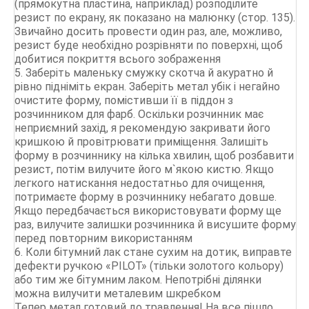
(прямокутна пластина, наприклад) розподілите
резист по екрану, як показано на малюнку (стор. 135).
Звичайно досить провести один раз, але, можливо,
резист буде необхідно розрівняти по поверхні, щоб
добитися покриття всього зображення
5. Заберіть маленьку смужку скотча й акуратно й
рівно підніміть екран. Заберіть метал убік і негайно
очистите форму, помістивши її в піддон з
розчинником для фарб. Оскільки розчинник має
неприємний захід, я рекомендую закривати його
кришкою й провітрювати приміщення. Залишіть
форму в розчиннику на кілька хвилин, щоб розбавити
резист, потім вилучите його м`якою кистю. Якщо
легкого натискання недостатньо для очищення,
потримаєте форму в розчиннику небагато довше.
Якщо передбачається використовувати форму ще
раз, вилучите залишки розчинника й висушите форму
перед повторним використанням
6. Коли бітумний лак стане сухим на дотик, виправте
дефекти ручкою «PILOT» (тільки золотого кольору)
або тим же бітумним лаком. Непотрібні ділянки
можна вилучити металевим шкребком
Тепер метал готовий до травлення! На все пішло