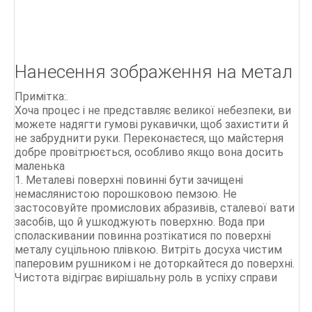
Нанесення зображення на метал
Примітка:.
Хоча процес і не представляє великої небезпеки, ви
можете надягти гумові рукавички, щоб захистити й
не забруднити руки. Переконаєтеся, що майстерня
добре провітрюється, особливо якщо вона досить
маленька
1. Металеві поверхні повинні бути зачищені
немаслянистою порошковою пемзою. Не
застосовуйте промислових абразивів, сталевої вати
засобів, що й ушкоджують поверхню. Вода при
споласкивании повинна розтікатися по поверхні
металу суцільною плівкою. Витріть досуха чистим
паперовим рушником і не доторкайтеся до поверхні.
Чистота відіграє вирішальну роль в успіху справи