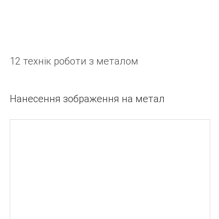
ДОВІДНИКИ
Дорогоцінні камені:Довідник
12 технік роботи з металом
ОБРОБКА
12 технік роботи з металом
Нанесення зображення на метал
Мокуме Гані
10 УРОКІВ ФІЛІГРАНІ
ЯПОНСЬКІ ПАТИНИ
ГАЛЬВАНОТЕХНІКА ДЛЯ ЮВЕЛІРІВ