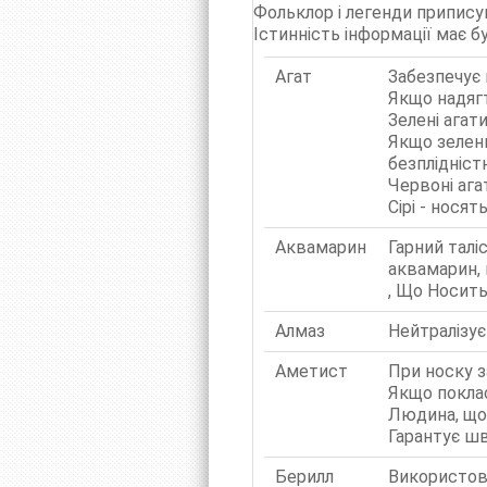
Фольклор і легенди приписую
Істинність інформації має б
Агат
Забезпечує 
Якщо надягт
Зелені агат
Якщо зелени
безплідніс
Червоні ага
Сірі - носят
Аквамарин
Гарний талі
аквамарин, 
, Що Носит
Алмаз
Нейтралізує
Аметист
При носку з
Якщо поклас
Людина, що
Гарантує шв
Берилл
Використову