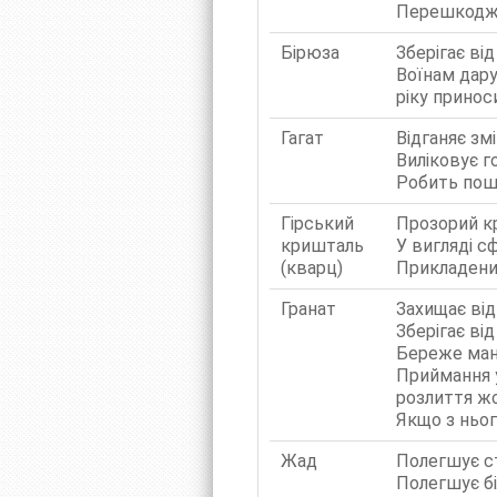
Перешкодж
Бірюза
Зберігає ві
Воїнам дару
ріку прино
Гагат
Відганяє змі
Виліковує г
Робить пош
Гірський
Прозорий к
кришталь
У вигляді с
(кварц)
Прикладени
Гранат
Захищає від
Зберігає від
Береже ман
Приймання у
розлиття ж
Якщо з ньо
Жад
Полегшує ст
Полегшує бі