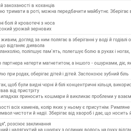
ій закоханості в коханців
ю тримати в роті, можна передбачити майбутнє. Зберігає в
ні болі й кровотечі з носа
сокий урожай зернових
живим, догляд за ним полягає в зберіганні у воді й годівлі
що відганяє диявола
ланхолію, поліпшує пам`ять, полегшує болю в руках і ногах
 партнера натерти магнетитом, а іншого - ошурками, діє, я
 при родах, оберігає дітей і дітей. Заспокоює зубний біль
ак, щоб були видні чорні й білі концентричні кільця, викор
кував від пристріту
 випадках приносить кошмари й викликає проблеми у взає
ості всіх каменів, колір яких у ньому є присутнім. Римлян
имвол чистоти й надії. Зберігає від хвороб і дає, що носить 
ця", розсіює заклинання
ий і надягнутий на шнурку з ослиних волось на руку відга