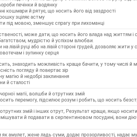
вороби печінки й водянку
чні кошмари й рятує, що носить його від заздрості
орошку зціляє астму
и під мовою, зменшує спрагу при лихоманці
твеності, може дати, що носить його влада над життям і 
багатством, мудрістю й успіхом влюбви.
на лівій руці або на лівій стороні грудей, дозволяє жити у с
ровотечам і зупинку серця
сить, знаходить можливість краще бачити, у тому числі й 
ясність погляду й повертає зір
ну магію й недобрі заклинання
ни й сталості
 чорної магії, волшби й отрутних змій
осить перемогу, підсилює розум і робить, що носить без
д отрутних змій і інших отрут, Результат краще, якщо носи
амішувати й подавати в серпентиновом посудині, вони дію
 як амулет, жене ладь суми, додає прозорливості, надає м