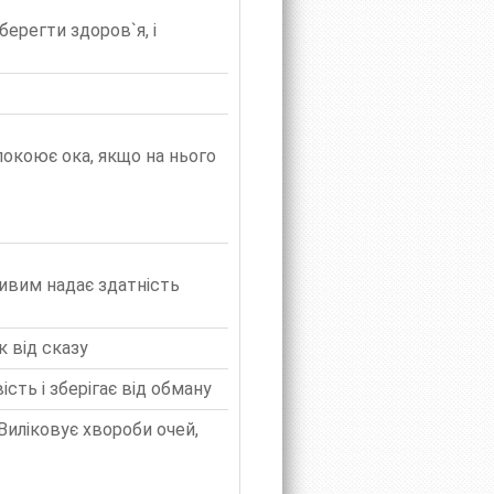
ерегти здоров`я, і
окоює ока, якщо на нього
ливим надає здатність
к від сказу
сть і зберігає від обману
Виліковує хвороби очей,