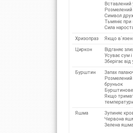
Вставлений 
Розмелений у
Символ друж
Тьмяніє при 
Сила нарост
Хризопраз
Якщо в`язень
Циркон
Відганяє зли
Усуває сум і
Зберігає від
Бурштин
Запах палаю
Розмелений і
бруньок
Бурштинове 
Якщо тримат
температури
Яшма
Зупиняє кров
Червона яшма
Зелена яшма