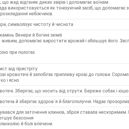
 що жад відганяє диких звірів і допомагає воїнам
а використовується як тонізуючий засіб, що допомагає зб
розкладання небіжчиків
ри, символізує чистоту й чеснота
амінь Венери й богині землі
живим, допомагає виростити врожай і збільшує його. Засп
олю при пологах
ист від пристріту
ові кровотечі й запобігає припливу крові до голови. Сором
ко і ясно.
отечі. Зберігає, що носить від отрути. Береже собак і кішо
отеча й зберігає здоров`я й благополуччя. Надає прозорливі
вався для заточення клинків, зброя ставала нескоримим. 
егшує безсоння
анхолію й болі впечени.