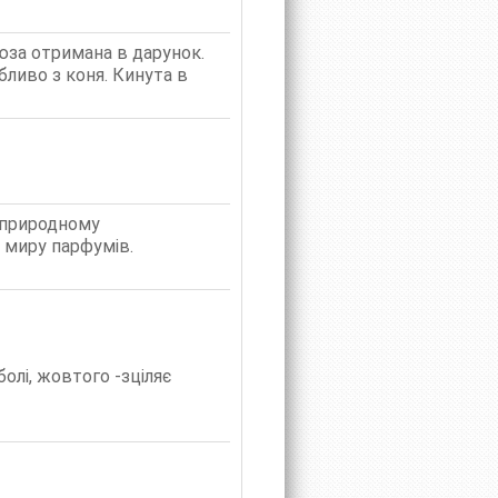
ірюза отримана в дарунок.
бливо з коня. Кинута в
дприродному
 миру парфумів.
олі, жовтого -зціляє