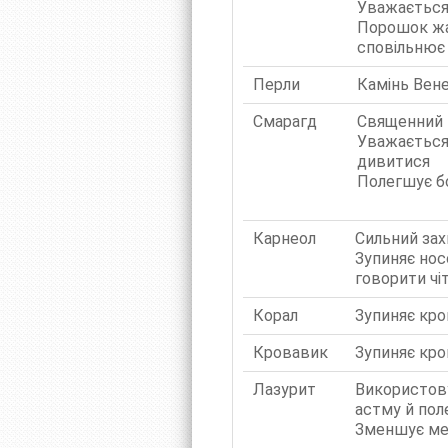
Уважається,
Порошок жад
сповільнює 
Перли
Камінь Вене
Смарагд
Священний к
Уважається 
дивитися
Полегшує б
Карнеол
Сильний зах
Зупиняє нос
говорити чіт
Корал
Зупиняє кров
Кровавик
Зупиняє кров
Лазурит
Використову
астму й пол
Зменшує мел