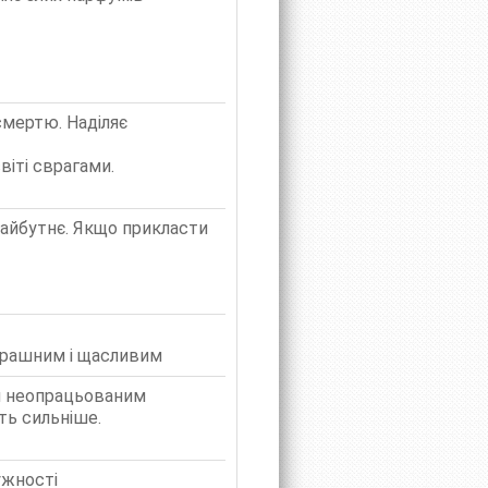
смертю. Наділяє
віті сврагами.
майбутнє. Якщо прикласти
страшним і щасливим
ти неопрацьованим
ть сильніше.
ужності