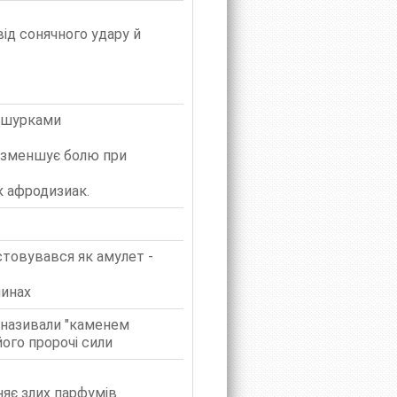
ід сонячного удару й
 ошурками
, зменшує болю при
к афродизиак.
истовувався як амулет -
минах
е називали "каменем
його пророчі сили
няє злих парфумів