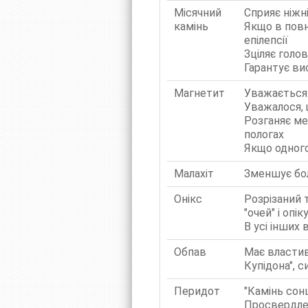
Місячний
Сприяє ніжн
камінь
Якщо в повн
епілепсії
Зціляє голов
Гарантує ви
Магнетит
Уважається 
Уважалося, 
Розганяє ме
пологах
Якщо одного
Малахіт
Зменшує болю
Онікс
Розрізаний т
"очей" і опі
В усі інших
Обпав
Має властив
Купідона", с
Перидот
"Камінь сон
Просвердлен