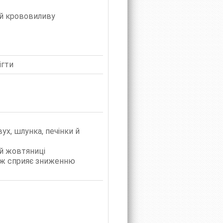
 й крововиливу
ігти
ух, шлунка, печінки й
 й жовтяниці
кож сприяє зниженню