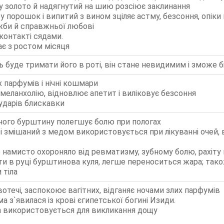
у золото й надягнутий на шию розсіює заклинання
 порошок і випитий з вином зціляє астму, безсоння, опіки
би й справжньої любові
контакті сядами.
ає з ростом місяця
 буде тримати його в роті, він стане невидимим і зможе б
х парфумів і нічні кошмари
 меланхолію, відновлює апетит і виліковує безсоння
 ударів блискавки
чого бурштину полегшує болю при пологах
 змішаний з медом використовується при лікуванні очей, в
намисто охороняло від ревматизму, зубному болю, рахіту
и в руці бурштинова куля, легше переноситься жара; та
 тіла
отечі, заспокоює вагітних, відганяє ночами злих парфумів
 з`явилася із крові єгипетської богині Изиди.
 використовується для викликання дощу