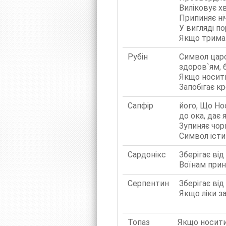
Виліковує х
Припиняє ні
У вигляді п
Якщо тримат
Рубін
Символ царс
здоров`ям, 
Якщо носити 
Запобігає к
Сапфір
його, Що Но
до ока, дає 
Зупиняє чор
Символ істи
Сардонікс
Зберігає від
Воїнам прин
Серпентин
Зберігає ві
Якщо ліки з
Топаз
Якщо носити