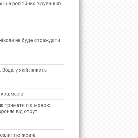
і на релігійних віруваннях.
 ніколи не буде страждати
 Вода, у якій лежить
х кошмарів
ина тримати під мовою
ороняє від отрут
розлиттю жовчі.