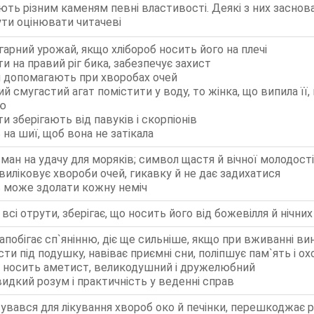
ть різним каменям певні властивості. Деякі з них заснован
ути оцінювати читачеві
гарний урожай, якщо хлібороб носить його на плечі
и на правий ріг бика, забезпечує захист
и допомагають при хворобах очей
й смугастий агат помістити у воду, то жінка, що випила її,
тю
ти зберігають від павуків і скорпіонів
ь на шиї, щоб вона не затікала
сман на удачу для моряків; символ щастя й вічної молодості.
виліковує хвороби очей, гикавку й не дає задихатися
ь може здолати кожну неміч
 всі отрути, зберігає, що носить його від божевілля й нічни
апобігає сп`янінню, діє ще сильніше, якщо при вживанні в
ти під подушку, навіває приємні сни, поліпшує пам`ять і ох
 носить аметист, великодушний і дружелюбний
идкий розум і практичність у веденні справ
вався для лікування хвороб око й печінки, перешкоджає 