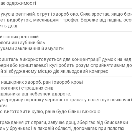
ає одержимості
д укусів рептилій, отрут і хвороб око. Сила зростає, якщо б
ет видобуток, мисливцям - трофеї. Береже від падінь, осо
сить дощ
й і інших рептилій
оловний і зубний біль
уками заклинання й амулети
ришталь використовується для концентрації думок на на
фери або кришталевої кулі робить розум сприйнятливим до
й зі збудженому місцю діє як льодовий компрес
 нашкірних хвороб, ран і хвороб крові
 поганих і страшних снів
дрівника від небезпек вдороге.
середину порошку червоного гранату полегшує печіночні б
овчі
го виготовити кулю, рана буде більш важкою
раждання рт спраги, залучає дощ, зберігає від блискавки
ль у бруньках і в паховій області, допомагає при пологах