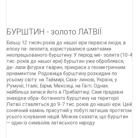
БУРШТИН - золото ЛАТВІЇ
Більш 12 тисяч років до нашої ери первісні люди, в
епоху па- леолита, користувалися шматками
неопрацьованого бурштину. У період ме- золита (10-4
тис. років до нашої ери) бурштин уже оброблявся,
де- лали фігурки тварин, прикраси з геометричним
орнаментом. Родовища бурштину розкидані по
усьому світу: на Таймирі, Саха- линові, Україні, у
Румунії, Італії, Бірмі, Мексиці, на Гаїті. Однак.
найбільші запаси його в Прибалтиці. Самі прадавні
знахідки обра- ботанного бурштину на території
Латвії ставляться до 9-7 тис. років до нашої ери. Цей
сонячний камінь присутній у побуті латишів протягом
усього існування націй. Можна сказати, що бурштин
— один із символів латиського народу