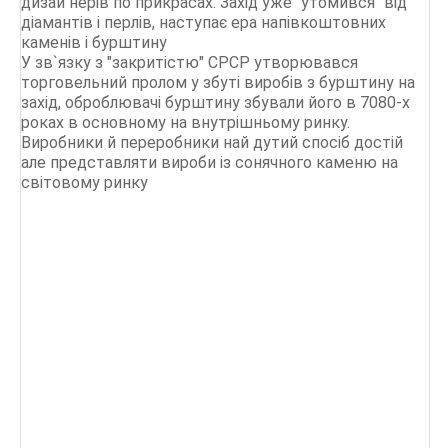
дизай нерів по прикрасах. Захід уже "утомився" від
діамантів і перлів, наступає ера напівкоштовних
каменів і бурштину
У зв`язку з "закритістю" СРСР утворювався
торговельний пролом у збуті виробів з бурштину на
захід, оброблювачі бурштину збували його в 7080-х
роках в основному на внутрішньому ринку.
Виробники й переробники най дутий спосіб достій
але представляти вироби із сонячного каменю на
світовому ринку