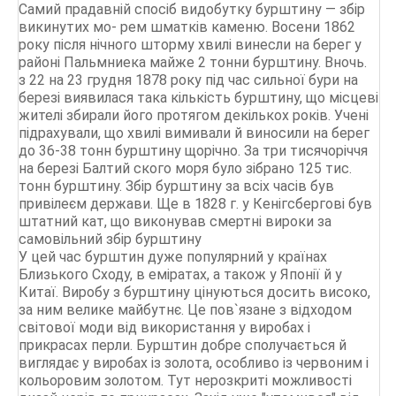
Самий прадавній спосіб видобутку бурштину — збір
викинутих мо- рем шматків каменю. Восени 1862
року після нічного шторму хвилі винесли на берег у
районі Пальмниека майже 2 тонни бурштину. Вночь.
з 22 на 23 грудня 1878 року під час сильної бури на
березі виявилася така кількість бурштину, що місцеві
жителі збирали його протягом декількох років. Учені
підрахували, що хвилі вимивали й виносили на берег
до 36-38 тонн бурштину щорічно. За три тисячоріччя
на березі Балтий ского моря було зібрано 125 тис.
тонн бурштину. Збір бурштину за всіх часів був
привілеєм держави. Ще в 1828 г. у Кенігсбергові був
штатний кат, що виконував смертні вироки за
самовільний збір бурштину
У цей час бурштин дуже популярний у країнах
Близького Сходу, в еміратах, а також у Японії й у
Китаї. Виробу з бурштину цінуються досить високо,
за ним велике майбутнє. Це пов`язане з відходом
світової моди від використання у виробах і
прикрасах перли. Бурштин добре сполучається й
виглядає у виробах із золота, особливо із червоним і
кольоровим золотом. Тут нерозкриті можливості