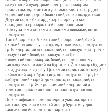
замутнений пухирцями повітря із прозорим
просвітом, від жовтого до темно-жовтого, рідше
червоний і ще рідше блакитний, легко полірується
Другий сорт - бастард - характеризується
середньою прозорістю й неоднорідними
жовтуватими квітами з темними плямами, легко
полірується
Третій сорт - гр. А. - кістяний, непрозорий, білий,
схожий на слонячу кістку, відтінків мало, полірується.
Гр. Б. - червоний «непрозорий, не полірується. Гр. Б. -
шаруватий - білий, не полірується Гр. Г.
- пінистий -непрозорий, білий, по зовнішньому
вигляду мало схожий на бурштин. Його колір і будова
нагадує застиглу піну. Це самий пористий, а тому й
найлегший сорт бурштину, не полірується. Гр. Д. -
забруднений - сірий, до чорного, непрозорий, не
полірується. Гр. Ж. - розкривний - червоний з
товстою кіркою окиснення, просвічує, погано
полірується
Ця класифікація певною мірою умовна, проте
застосовується в якісній оцінці бурштину для
визначення його оптової вартості