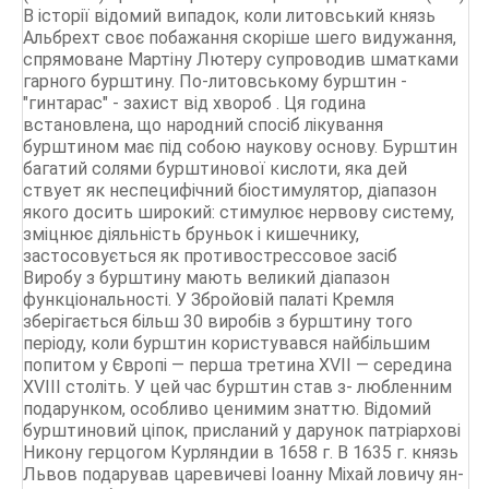
В історії відомий випадок, коли литовський князь
Альбрехт своє побажання скоріше шего видужання,
спрямоване Мартіну Лютеру супроводив шматками
гарного бурштину. По-литовському бурштин -
"гинтарас" - захист від хвороб . Ця година
встановлена, що народний спосіб лікування
бурштином має під собою наукову основу. Бурштин
багатий солями бурштинової кислоти, яка дей
ствует як неспецифічний біостимулятор, діапазон
якого досить широкий: стимулює нервову систему,
зміцнює діяльність бруньок і кишечнику,
застосовується як противострессовое засіб
Виробу з бурштину мають великий діапазон
функціональності. У Збройовій палаті Кремля
зберігається більш 30 виробів з бурштину того
періоду, коли бурштин користувався найбільшим
попитом у Європі — перша третина XVII — середина
XVIII століть. У цей час бурштин став з- любленним
подарунком, особливо ценимим знаттю. Відомий
бурштиновий ціпок, присланий у дарунок патріархові
Никону герцогом Курляндии в 1658 г. В 1635 г. князь
Львов подарував царевичеві Іоанну Міхай ловичу ян-