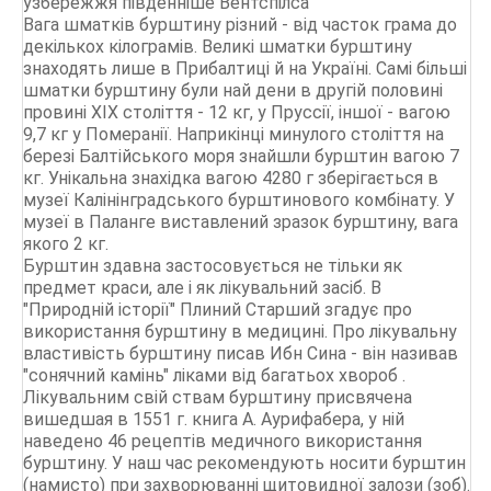
узбережжя південніше Вентспілса
Вага шматків бурштину різний - від часток грама до
декількох кілограмів. Великі шматки бурштину
знаходять лише в Прибалтиці й на Україні. Самі більші
шматки бурштину були най дени в другій половині
провині XIX століття - 12 кг, у Пруссії, іншої - вагою
9,7 кг у Померанії. Наприкінці минулого століття на
березі Балтійського моря знайшли бурштин вагою 7
кг. Унікальна знахідка вагою 4280 г зберігається в
музеї Калінінградського бурштинового комбінату. У
музеї в Паланге виставлений зразок бурштину, вага
якого 2 кг.
Бурштин здавна застосовується не тільки як
предмет краси, але і як лікувальний засіб. В
"Природній історії" Плиний Старший згадує про
використання бурштину в медицині. Про лікувальну
властивість бурштину писав Ибн Сина - він називав
"сонячний камінь" ліками від багатьох хвороб .
Лікувальним свій ствам бурштину присвячена
вишедшая в 1551 г. книга А. Аурифабера, у ній
наведено 46 рецептів медичного використання
бурштину. У наш час рекомендують носити бурштин
(намисто) при захворюванні щитовидної залози (зоб).