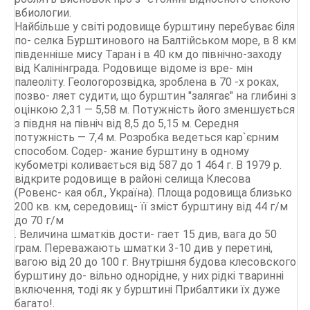
вбиологии.
Найбільше у світі родовище бурштину перебуває біля
по- селка Бурштинового на Балтійськом море, в 8 км
південніше мису Таран і в 40 км до північно-заходу
від Калінінграда. Родовище відоме із вре- мін
палеоліту. Геологорозвідка, зроблена в 70 -х роках,
позво- ляет судити, що бурштин "залягає" на глибині з
оцінкою 2,31 — 5,58 м. Потужність його зменшується
з півдня на північ від 8,5 до 5,15 м. Середня
потужність — 7,4 м. Розробка ведеться кар`єрним
способом. Содер- жание бурштину в одному
кубометрі коливається від 587 до 1 464 г. В 1979 р.
відкрите родовище в районі селища Клесова
(Ровенс- кая обл., Україна). Площа родовища близько
200 кв. км, середовищ- її зміст бурштину від 44 г/м
до 70 г/м
. Величина шматків дости- гает 15 див, вага до 50
грам. Переважають шматки 3-10 див у перетині,
вагою від 20 до 100 г. Внутрішня будова клесовского
бурштину до- вільно однорідне, у них рідкі тваринні
включення, тоді як у бурштині Прибалтики їх дуже
багато!.