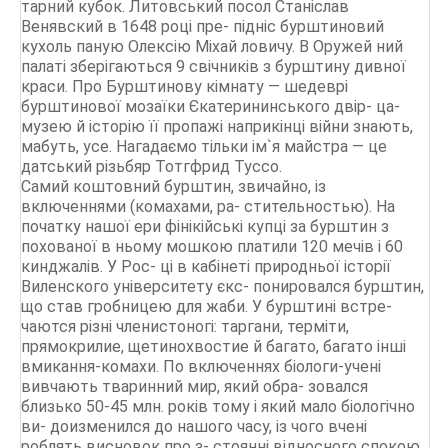
тарний кубок. Литовський посол Станіслав
Венявский в 1648 році пре- підніс бурштиновий
кухоль паную Олексію Міхай ловичу. В Оружей ний
палаті зберігаються 9 свічників з бурштину дивної
краси. Про Бурштинову кімнату — шедеврі
бурштинової мозаїки Єкатерининського двір- ца-
музею й історію її пропажі наприкінці війни знають,
мабуть, усе. Нагадаємо тільки ім`я майстра — це
датський різьбяр Тотгфрид Туссо.
Самий коштовний бурштин, звичайно, із
включеннями (комахами, ра- стительностью). На
початку нашої ери фінікійські купці за бурштин з
похованої в ньому мошкою платили 120 мечів і 60
кинджалів. У Рос- ці в кабінеті природньої історії
Виленского університету єкс- понировался бурштин,
що став гробницею для жаби. У бурштині встре-
чаются різні членистоногі: таргани, терміти,
прямокрилие, щетинохвостие й багато, багато інші
вмикання-комахи. По включеннях біологи-учені
вивчають тваринний мир, який обра- зовался
близько 50-45 млн. років тому і який мало біологічно
ви- доизменился до нашого часу, із чого вчені
роблять висновок про з- стоянні відносного спокою