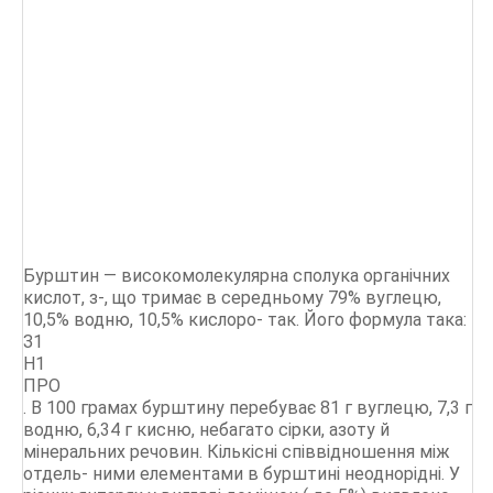
Бурштин — високомолекулярна сполука органічних
кислот, з-, що тримає в середньому 79% вуглецю,
10,5% водню, 10,5% кислоро- так. Його формула така:
З1
Н1
ПРО
. В 100 грамах бурштину перебуває 81 г вуглецю, 7,3 г
водню, 6,34 г кисню, небагато сірки, азоту й
мінеральних речовин. Кількісні співвідношення між
отдель- ними елементами в бурштині неоднорідні. У