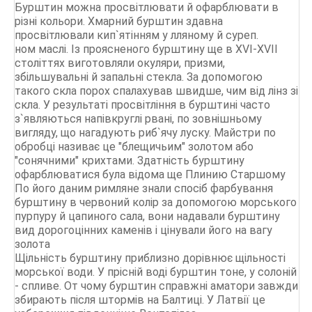
Бурштин можна просвітлювати й офарблювати в
різні кольори. Хмарний бурштин здавна
просвітлювали кип`ятінням у лляному й суреп.
ном маслі. Із проясненого бурштину ще в XVI-XVII
століттях виготовляли окуляри, призми,
збільшувальні й запальні стекла. За допомогою
такого скла порох спалахував швидше, чим від лінз зі
скла. У результаті просвітління в бурштині часто
з`являються напівкруглі рвані, по зовнішньому
вигляду, що нагадують риб`ячу луску. Майстри по
обробці називає це "блещичьим" золотом або
"сонячними" крихтами. Здатність бурштину
офарблюватися була відома ще Плинию Старшому
По його даним римляне знали спосіб фарбування
бурштину в червоний колір за допомогою морського
пурпуру й цапиного сала, вони надавали бурштину
вид дорогоцінних каменів і цінували його на вагу
золота
Щільність бурштину приблизно дорівнює щільності
морської води. У прісній воді бурштин тоне, у солоній
- спливе. От чому бурштин справжні аматори завжди
збирають після штормів на Балтиці. У Латвії це