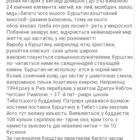
різних янтарях у вигляді домішок ( до 5%) виявлено
24 хімічних елемента: магній, ка- лий, молібден, залізо,
мідь і багато чого іншого. Бурштин коштовний
многооб- разием включень, тому на нього
обов`язково треба хоч раз посмот- реть у мікроскоп.
Побачене зачарує вас, відкриється неймовірний мир
життя, що застигло, у неї різноманітті
Виробу з бурштину, наприклад чіткі, хрестики,
рукоятки єпископ- ских ціпків широко
використовуються священнослужителями, бурштин
по- читається ними як священнодей ствующий
камінь. Бурштин не использу- ется в чорній магії.
Ясний, сонячний колір, що застиг у шматочках смоли,
випромінює тільки позитивну енергію. Наприкінці
1994 року в Ризі перебував з візитом Дригун Кябгон
Четсанг Римпоче — 37 -й пат- риарх школи
Тибетського буддизму. Патріарх цікавився возмож-
ностями поставок бурштину в Тибет і сам закупив
його тут велику кількість. Виявляється, у буддистів
108 кульок скріплює ян- тарне око, крім того, з
намиста звисають дві невеликі нитки — по 10
бусинок
За тисячоріччя бурштин перетерпів багато часом