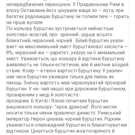
непередбачених переоцінок. У Прадавньому Римі в
епоху Октавиана його цінували вище зо — лота, при
багатих родовищах бурштину їм топили печі — горить
не гірше вугілля
По кольору бурштин зустрічається найчастіше
золотаво-жовтий, про- зрачний ; рідше всього
блакитний, червоний, чорний . Білий бурштин укази-
вает на максимальний зміст бурштинової кислоти —
8%, червоний же — раритет, указує на її мінімальний
зміст. Уважається, що кольору й відтінки бурштину
виявляють не тільки естетичне, але й магічне воздей
ствие. Колір — еталон вартості бурштину. У различ-
ние часи бурштин уживали тільки для палінь як
пахощі. Значну вартість мав червонуватий прозорий
бурштин. У на- чалі нашої ери дорожили бурштином,
провареним у меді й золотисто-.
прозорим. Б Китаї і Японії почитали бурштин
вишневого кольору- "кров дракона". Його могли
носити тільки члени правлячої династії. Римський
імператор Нерон цінував чорний бурштин. Рідким
уважається опаловидний бурштин із блакитнуватим
відтінком. Цінується бурштин жовтогарячого й