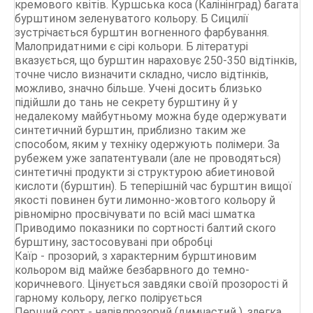
кремового квітів. Куршська коса (Калінінград) багата
бурштином зеленуватого кольору. Б Сицилії
зустрічається бурштин вогненного фарбування.
Малопридатними є сірі кольори. Б літературі
вказується, що бурштин нараховує 250-350 відтінків,
точне число визначити складно, число відтінків,
можливо, значно більше. Учені досить близько
підійшли до тань не секрету бурштину й у
недалекому майбутньому можна буде одержувати
синтетичний бурштин, приблизно таким же
способом, яким у техніку одержують полімери. За
рубежем уже запатентували (але не проводяться)
синтетичні продукти зі структурою абиетиновой
кислоти (бурштин). Б теперішній час бурштин вищої
якості повинен бути лимонно-жовтого кольору й
рівномірно просвічувати по всій масі шматка
Приводимо показники по сортності балтий ского
бурштину, застосовувані при обробці
Каїр - прозорий, з характерним бурштиновим
кольором від майже безбарвного до темно-
коричневого. Цінується завдяки своїй прозорості й
гарному кольору, легко полірується
Перший сорт - напівпрозорий (димчастий ), злегка