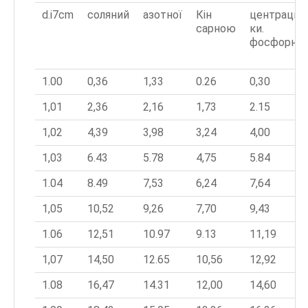
d.і7cm
соляний
азотної
Кін
центрация
сарною
ки.
фосфорної
1.00
0,36
1,33
0.26
0,30
1,01
2,36
2,16
1,73
2.15
1,02
4,39
3,98
3,24
4,00
1,03
6.43
5.78
4,75
5.84
1.04
8.49
7,53
6,24
7,64
1,05
10,52
9,26
7,70
9,43
1.06
12,51
10.97
9.13
11,19
1,07
14,50
12.65
10,56
12,92
1.08
16,47
14.31
12,00
14,60