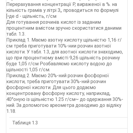
Перерахування концентрації Р, вираженої в %. на
кількість грамів у літрі З,, проводиться по формулі
[•де d - щільність, г/см
Для готування розчинів кислот із заданим
процентним вмістом зручно скористатися даними
табл. 1.3.
Приклад 1. Маємо азотну кислоту щільністю 1,16 г/
см треба приготувати 10%-нии розчин азотної
кислоти. У табл. 1.3, для азотної кислоти знаходимо,
що при процентному вмісті 9,26 щільність розчину
буде 1,05 г/см Розбавляємо кислоту водою до
щільності 1,05 г/см.
Приклад 2. Маємо 20%-ний розчин фосфорної
кислоти, треба приготувати 30%-ний розчин
фосфорної кислоти. Для цього додаємо
концентровану фосфорну кислоту, наприклад,
40°оную із щільністю 1.25 г/см~ до одержання 30%-
ний. За допомогою ареометра доводимо до відліку
1.18.
Таблиця 1.3