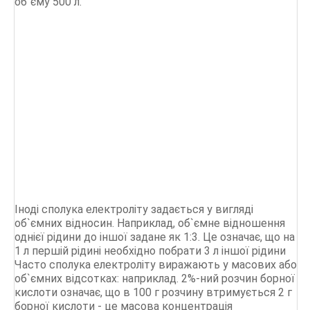
об`єму 500 л.
Іноді сполука електроліту задається у вигляді
об`ємних відносин. Наприклад, об`ємне відношення
однієї рідини до іншої задане як 1:3. Це означає, що на
1 л першій рідині необхідно побрати 3 л іншої рідини
Часто сполука електроліту виражають у масових або
об`ємних відсотках: наприклад. 2%-ний розчин борної
кислоти означає, що в 100 г розчину втримується 2 г
борної кислоти - це масова концентрація