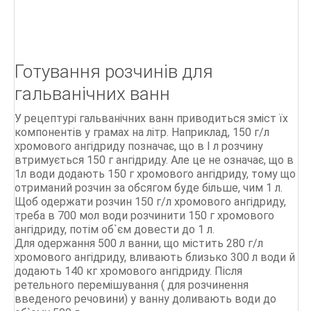
Готування розчинів для
гальванічних ванн
У рецептурі гальванічних ванн приводиться зміст їх
компонентів у грамах на літр. Наприклад, 150 г/л
хромового ангідриду позначає, що в I л розчину
втримується 150 г ангідриду. Але це не означає, що в
1л води додають 150 г хромового ангідриду, тому що
отриманий розчин за обсягом буде більше, чим 1 л.
Щоб одержати розчин 150 г/л хромового ангідриду,
треба в 700 мол води розчинити 150 г хромового
ангідриду, потім об`єм довести до 1 л.
Для одержання 500 л ванни, що містить 280 г/л
хромового ангідриду, вливають близько 300 л води й
додають 140 кг хромового ангідриду. Після
ретельного перемішування ( для розчинення
введеного речовини) у ванну доливають води до